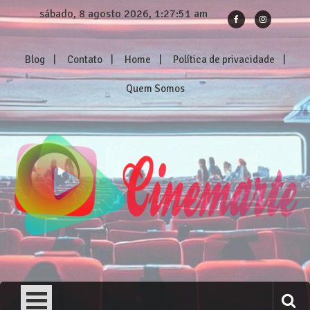
Skip
sábado, 8 agosto 2026, 1:27:52 am
to
content
Blog
Contato
Home
Política de privacidade
Quem Somos
Cinemarte
Os melhores reviews de filmes e séries!
Nosso Verão Daria Um Filme (2023) – Crítica