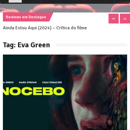
Emilia Perez (2024) – Crítica do filme
Reviews em Destaque
Ainda Estou Aqui (2024) – Crítica do filme
Nosso Verão Daria Um Filme (2023) – Crítica
Tag:
Eva Green
Emilia Perez (2024) – Crítica do filme