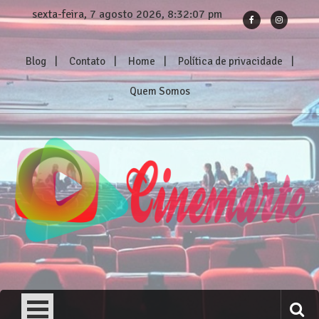
Skip
sexta-feira, 7 agosto 2026, 8:32:08 pm
to
content
Blog
Contato
Home
Política de privacidade
Quem Somos
Cinemarte
Os melhores reviews de filmes e séries!
Nosso Verão Daria Um Filme (2023) – Crítica