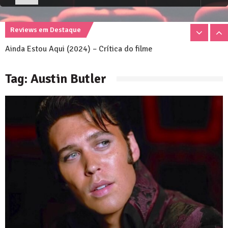
Emilia Perez (2024) – Crítica do filme
Reviews em Destaque
Ainda Estou Aqui (2024) – Crítica do filme
Nosso Verão Daria Um Filme (2023) – Crítica
Tag:
Austin Butler
Emilia Perez (2024) – Crítica do filme