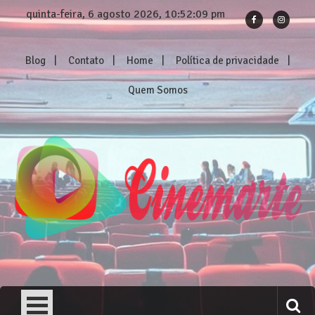
Skip
quinta-feira, 6 agosto 2026, 10:52:09 pm
to
content
Blog
Contato
Home
Política de privacidade
Quem Somos
Cinemarte
Os melhores reviews de filmes e séries!