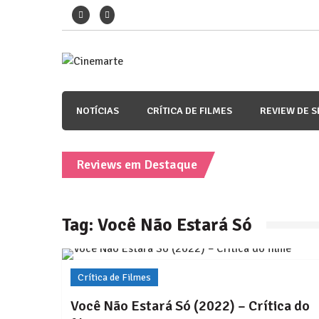
Skip
to
content
Cinemarte
Os melhores reviews de filmes e séries!
NOTÍCIAS
CRÍTICA DE FILMES
REVIEW DE S
Reviews em Destaque
Crítica de Filmes
Tag:
Você Não Estará Só
Crítica de Filmes
Crítica de Filmes
Crítica de Filmes
Você Não Estará Só (2022) – Crítica do