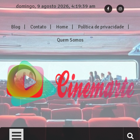
Skip
domingo, 9 agosto 2026, 4:19:40 am
to
content
Blog
Contato
Home
Política de privacidade
Quem Somos
Cinemarte
Os melhores reviews de filmes e séries!
Nosso Verão Daria Um Filme (2023) – Crítica