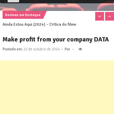
Emilia Perez (2024) – Crítica do filme
Ainda Estou Aqui (2024) – Crítica do filme
Reviews em Destaque
Nosso Verão Daria Um Filme (2023) – Crítica
Emilia Perez (2024) – Crítica do filme
Make profit from your company DATA
-
-
Postado em:
22 de outubro de 2024
Por